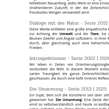
kollektiven Neuanfang. Jedes Werk ist eine Einlad
strahlenderen Zukunft, in der die Zerbrechl
freudvolles Morgen verwandelt wird.
Dialoge mit der Natur
- Serie 2015
Diese Werke entfalten eine große empathische
zur Achtung der
Umwelt
und der
Tiere
. Sie
Blumen Zweifel und Ängste zuflüstern. In ihrer
durch, aber gleichzeitig auch eine beharrlic
Frieden.
Introspektionen - Serie 2022 | 202
Wir leben in Zeiten von Orientierungslosig
verdunkeln die Welt. In die
sem Moment entst
zarten Traurigkeit die ganze Zerbrechlichke
geschlossen, die durch eine tiefe inneren Re
fle
Die Umarmung
- Serie 2013 | 2025
Ein Sujet, dem sich die Künstlerin seit über 
gewonnen hat.
Die Umarmung
: Eine Geste der
einst so selbstverständlich und heute so kostba
sogar verboten war. Diese Werke zeigen tiefe