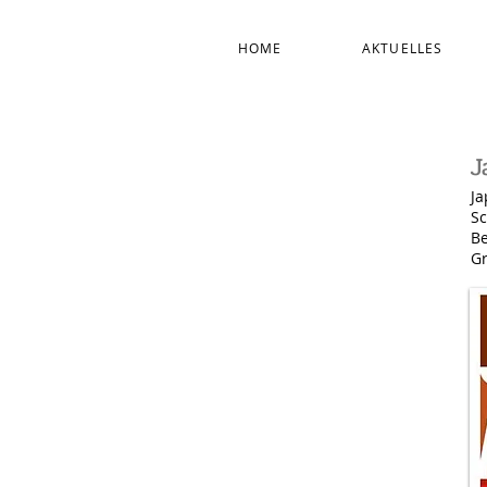
HOME
AKTUELLES
J
Ja
Sc
Be
G